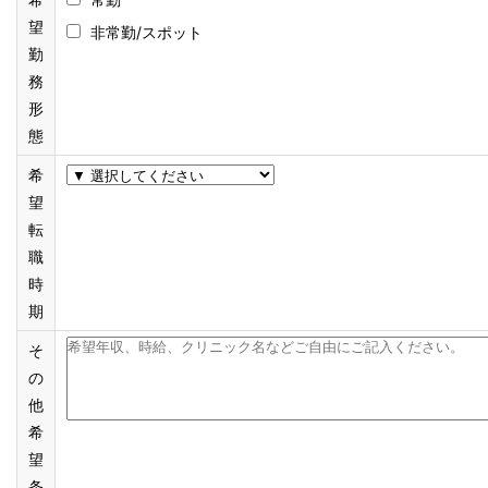
望
非常勤/スポット
勤
務
形
態
希
望
転
職
時
期
そ
の
他
希
望
条