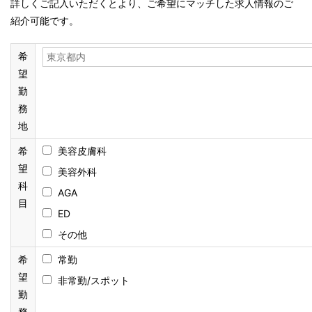
詳しくご記入いただくとより、ご希望にマッチした求人情報のご
紹介可能です。
希
望
勤
務
地
希
美容皮膚科
望
美容外科
科
AGA
目
ED
その他
希
常勤
望
非常勤/スポット
勤
務