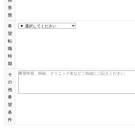
形
態
希
望
転
職
時
期
そ
の
他
希
望
条
件