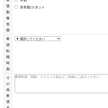
望
非常勤/スポット
勤
務
形
態
希
望
転
職
時
期
そ
の
他
希
望
条