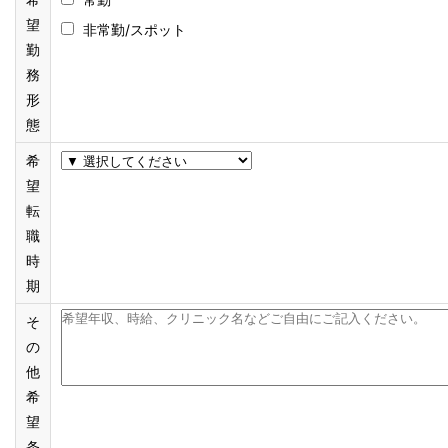
望
非常勤/スポット
勤
務
形
態
希
望
転
職
時
期
そ
の
他
希
望
条