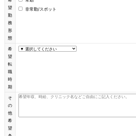
望
非常勤/スポット
勤
務
形
態
希
望
転
職
時
期
そ
の
他
希
望
条