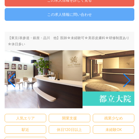
この求人情報を詳しく見る
この求人情報に問い合わせ
【東京/表参道・銀座・品川 他】医師☆未経験可☆美容皮膚科☆研修制度あり
☆休日多い
人気エリア
開業支援
残業少なめ
駅近
休日120日以上
未経験OK