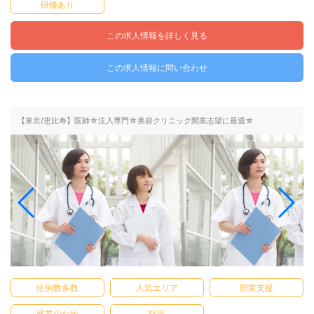
研修あり
この求人情報を詳しく見る
この求人情報に問い合わせ
【東京/恵比寿】医師☆注入専門☆美容クリニック開業志望に最適☆
症例数多数
人気エリア
開業支援
残業少なめ
駅近