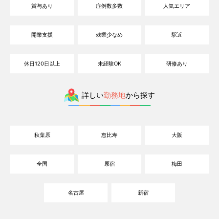
賞与あり
症例数多数
人気エリア
開業支援
残業少なめ
駅近
休日120日以上
未経験OK
研修あり
詳しい
勤務地
から探す
秋葉原
恵比寿
大阪
全国
原宿
梅田
名古屋
新宿