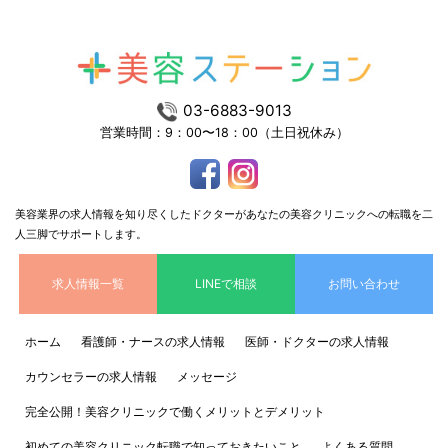
03-6883-9013
営業時間：9：00〜18：00（土日祝休み）
美容業界の求人情報を知り尽くしたドクターがあなたの美容クリニックへの転職を二
人三脚でサポートします。
求人情報一覧
LINEで相談
お問い合わせ
ホーム
看護師・ナースの求人情報
医師・ドクターの求人情報
カウンセラーの求人情報
メッセージ
完全公開！美容クリニックで働くメリットとデメリット
初めての美容クリニック転職で知っておきたいこと
よくある質問