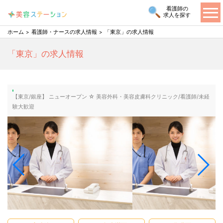
看護師の
求人を探す
ホーム
看護師・ナースの求人情報
「東京」の求人情報
「東京」の求人情報
【東京/銀座】 ニューオープン ☆ 美容外科・美容皮膚科クリニック/看護師/未経
験大歓迎