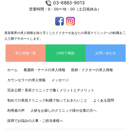
03-6883-9013
営業時間：9：00〜18：00（土日祝休み）
美容業界の求人情報を知り尽くしたドクターがあなたの美容クリニックへの転職を二
人三脚でサポートします。
求人情報一覧
LINEで相談
お問い合わせ
ホーム
看護師・ナースの求人情報
医師・ドクターの求人情報
カウンセラーの求人情報
メッセージ
完全公開！美容クリニックで働くメリットとデメリット
初めての美容クリニック転職で知っておきたいこと
よくある質問
利用者の声
人材をお探しのクリニック様や企業の方へ
採用でお悩みの人事・ご担当者様へ