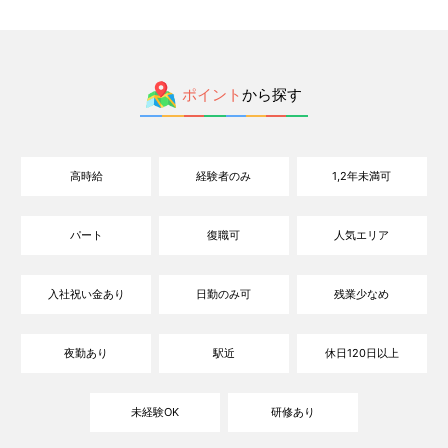
ポイント
から探す
高時給
経験者のみ
1,2年未満可
パート
復職可
人気エリア
入社祝い金あり
日勤のみ可
残業少なめ
夜勤あり
駅近
休日120日以上
未経験OK
研修あり