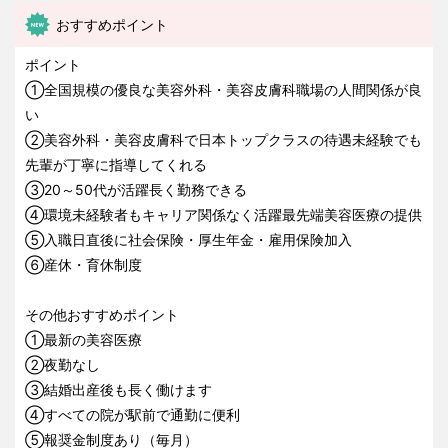
おすすめポイント
ポイント
①全国規模の優良な美容外科・美容皮膚科職場の人間関係が良
い
②美容外科・美容皮膚科で日本トップクラスの待遇未経験でも
先輩が丁寧に指導してくれる
③20～50代が活躍長く勤務できる
④環境未経験者もキャリア関係なく活躍最先端美容医療の提供
⑤入職日直後に社会保険・厚生年金・雇用保険加入
⑥産休・育休制度
その他おすすめポイント
①最新の美容医療
②夜勤なし
③結婚出産後も長く働けます
④すべての院が駅前で通勤に便利
⑤報奨金制度あり（毎月）