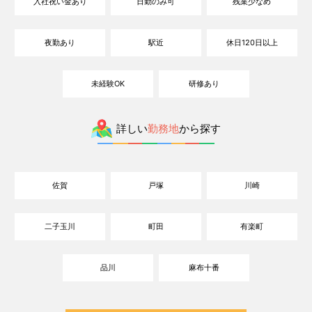
入社祝い金あり
日勤のみ可
残業少なめ
夜勤あり
駅近
休日120日以上
未経験OK
研修あり
詳しい
勤務地
から探す
佐賀
戸塚
川崎
二子玉川
町田
有楽町
品川
麻布十番