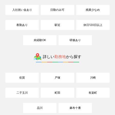
入社祝い金あり
日勤のみ可
残業少なめ
夜勤あり
駅近
休日120日以上
未経験OK
研修あり
詳しい
勤務地
から探す
佐賀
戸塚
川崎
二子玉川
町田
有楽町
品川
麻布十番