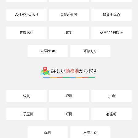
入社祝い金あり
日勤のみ可
残業少なめ
夜勤あり
駅近
休日120日以上
未経験OK
研修あり
詳しい
勤務地
から探す
佐賀
戸塚
川崎
二子玉川
町田
有楽町
品川
麻布十番