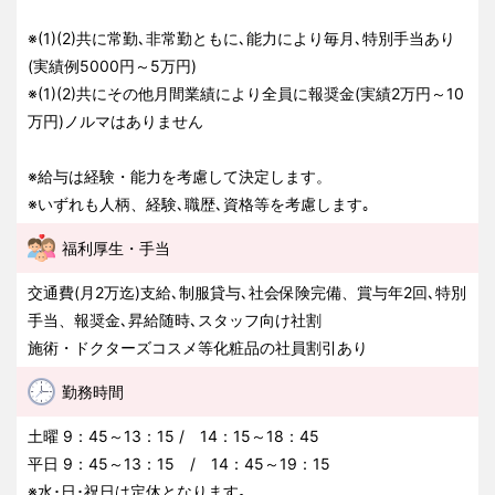
※(1)(2)共に常勤､非常勤ともに､能力により毎月､特別手当あり
(実績例5000円～5万円)
※(1)(2)共にその他月間業績により全員に報奨金(実績2万円～10
万円)ノルマはありません
※給与は経験・能力を考慮して決定します。
※いずれも人柄、経験､職歴､資格等を考慮します｡
福利厚生・手当
交通費(月2万迄)支給､制服貸与､社会保険完備、賞与年2回､特別
手当、報奨金､昇給随時､スタッフ向け社割
施術・ドクターズコスメ等化粧品の社員割引あり
勤務時間
土曜 9：45～13：15 / 14：15～18：45
平日 9：45～13：15 / 14：45～19：15
※水･日･祝日は定休となります｡