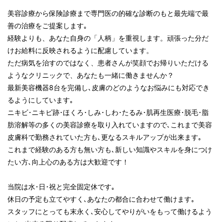
美容診療から保険診療まで専門医の的確な診断のもと最先端で最
善の治療をご提案します｡
経験よりも、あなた自身の「人柄」を重視します。頑張った分だ
けお給料に反映されるように配慮しています。
ただ病気を治すのではなく、患者さんが笑顔でお帰りいただける
ようなクリニックで、あなたも一緒に働きませんか？
最新美容機器8台を完備し､皮膚のどのようなお悩みにも対応でき
るようにしています｡
ニキビ･ニキビ跡･ほくろ･しみ･しわ･たるみ･肌再生医療･脱毛･脂
肪溶解等の多くの美容診療を取り入れていますので､これまで美容
皮膚科で勤務されていた方も､更なるスキルアップが出来ます｡
これまで経験のある方も無い方も､新しい知識やスキルを身につけ
たい方､向上心のある方は大歓迎です！
当院は水･日･祝と完全固定休です｡
休日の予定も立てやすく､あなたの都合に合わせて働けます｡
スタッフにとっても末永く､安心してやりがいをもって働けるよう