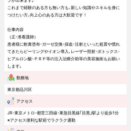
プが出来ます｡
これまで経験のある方も無い方も､新しい知識やスキルを身に
つけたい方､向上心のある方は大歓迎です！
仕事内容
（正･准看護師）
患者様に軟膏塗布･ガーゼ交換･採血･注射といった処置や慣れ
てきたらピーリングやイオン導入､レーザー照射･ボトックス･
ヒアルロン酸･ＰＲＰ等の注入治療介助等の美容施術もお願い
します｡
勤務地
東京都品川区
アクセス
JR･東京メトロ･都営三田線･東急目黒線｢目黒｣駅より徒歩1分
※アクセス便利な駅前でラクラク通勤