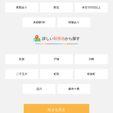
夜勤あり
駅近
休日120日以上
未経験OK
研修あり
詳しい
勤務地
から探す
佐賀
戸塚
川崎
二子玉川
町田
有楽町
品川
麻布十番
続きを見る