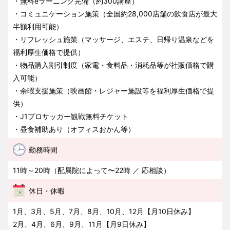
・無料eラーニング完備（約300講座）
・コミュニケーション施策（全国約28,000店舗の飲食店が最大
半額利用可能）
・リフレッシュ施策（マッサージ、エステ、日帰り温泉などを
福利厚生価格で提供）
・物品購入割引制度（家電・食料品・消耗品等が社販価格で購
入可能）
・余暇支援施策（映画館・レジャー施設等を福利厚生価格で提
供）
・J1プロサッカー観戦無料チケット
・昼食補助あり（オフィスおかん等）
勤務時間
11時～20時（配属院によって〜22時 ／ 応相談）
休日・休暇
1月、3月、5月、7月、8月、10月、12月【月10日休み】
2月、4月、6月、9月、11月【月9日休み】