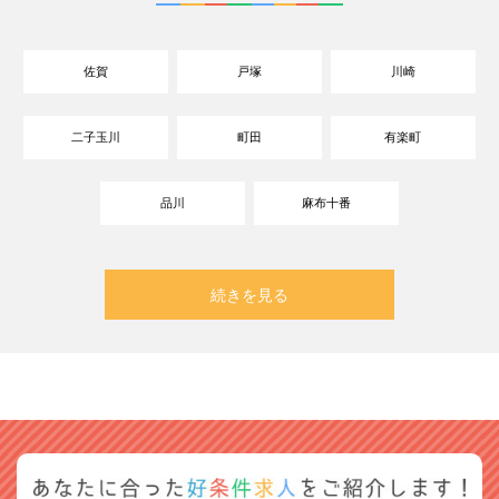
佐賀
戸塚
川崎
二子玉川
町田
有楽町
品川
麻布十番
続きを見る