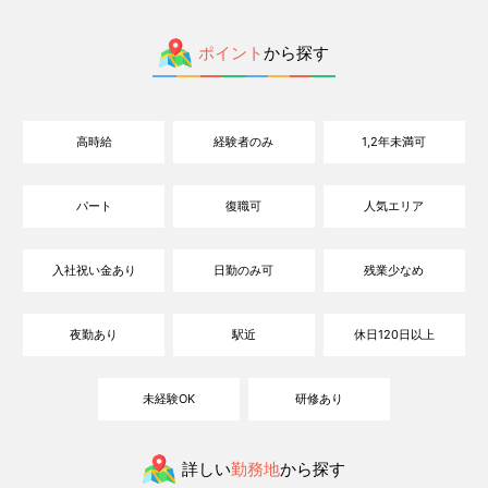
ポイント
から探す
高時給
経験者のみ
1,2年未満可
パート
復職可
人気エリア
入社祝い金あり
日勤のみ可
残業少なめ
夜勤あり
駅近
休日120日以上
未経験OK
研修あり
詳しい
勤務地
から探す