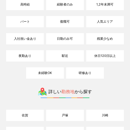
高時給
経験者のみ
1,2年未満可
パート
復職可
人気エリア
入社祝い金あり
日勤のみ可
残業少なめ
夜勤あり
駅近
休日120日以上
未経験OK
研修あり
詳しい
勤務地
から探す
佐賀
戸塚
川崎