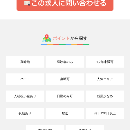
ポイント
から探す
高時給
経験者のみ
1,2年未満可
パート
復職可
人気エリア
入社祝い金あり
日勤のみ可
残業少なめ
夜勤あり
駅近
休日120日以上