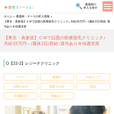
看護師の
求人を探す
ホーム
看護師・ナースの求人情報
【東京・表参道】ＣＭで話題の医療脱毛クリニック♪ 月給35万円～/週休2日/昇給･賞
与あり☆待遇充実
【東京・表参道】ＣＭで話題の医療脱毛クリニック♪
月給35万円～/週休2日/昇給･賞与あり☆待遇充実
○【22-2】レジーナクリニック
パート
復職可
人気エリア
日勤のみ可
残業少なめ
駅近
未経験OK
研修あり