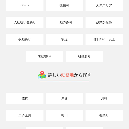
パート
復職可
人気エリア
入社祝い金あり
日勤のみ可
残業少なめ
夜勤あり
駅近
休日120日以上
未経験OK
研修あり
詳しい
勤務地
から探す
佐賀
戸塚
川崎
二子玉川
町田
有楽町