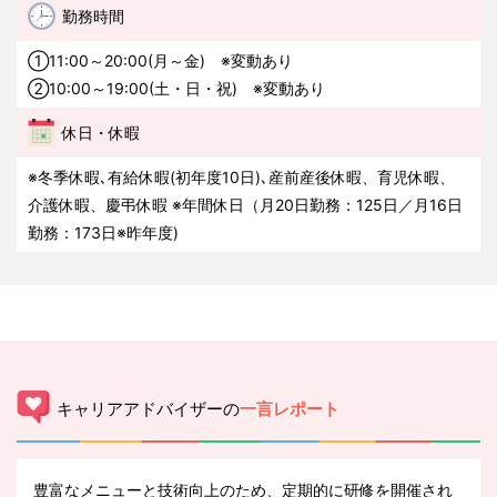
勤務時間
①11:00～20:00(月～金) ※変動あり
②10:00～19:00(土・日・祝) ※変動あり
休日・休暇
※冬季休暇､有給休暇(初年度10⽇)､産前産後休暇、育児休暇、
介護休暇、慶弔休暇 ※年間休⽇（⽉20⽇勤務：125⽇／⽉16⽇
勤務：173⽇※昨年度)
キャリアアドバイザーの
一言レポート
豊富なメニューと技術向上のため、定期的に研修を開催され