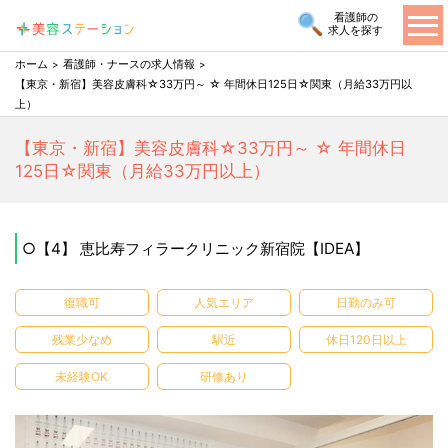
看護師の
求人を探す
ホーム
看護師・ナースの求人情報
【東京・新宿】美容皮膚科☆33万円～ ☆ 年間休日125日☆関東（月給33万円以
上）
【東京・新宿】美容皮膚科☆33万円～ ☆ 年間休日
125日☆関東（月給33万円以上）
○【4】 恵比寿フィラークリニック新宿院【IDEA】
復職可
人気エリア
日勤のみ可
残業少なめ
駅近
休日120日以上
未経験OK
研修あり