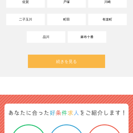
佐賀
戸塚
川崎
二子玉川
町田
有楽町
品川
麻布十番
続きを見る