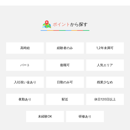
ポイント
から探す
高時給
経験者のみ
1,2年未満可
パート
復職可
人気エリア
入社祝い金あり
日勤のみ可
残業少なめ
夜勤あり
駅近
休日120日以上
未経験OK
研修あり