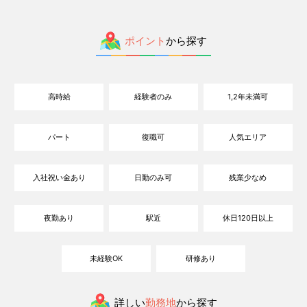
ポイント
から探す
高時給
経験者のみ
1,2年未満可
パート
復職可
人気エリア
入社祝い金あり
日勤のみ可
残業少なめ
夜勤あり
駅近
休日120日以上
未経験OK
研修あり
詳しい
勤務地
から探す