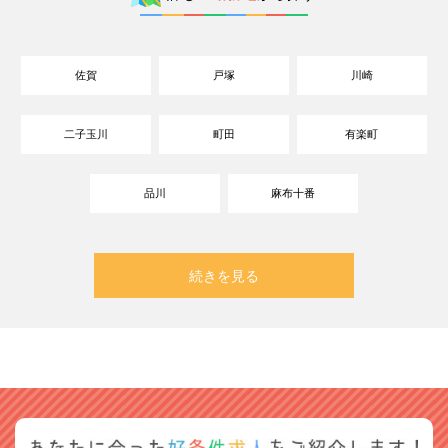
佐賀
戸塚
川崎
二子玉川
町田
有楽町
品川
麻布十番
続きを見る