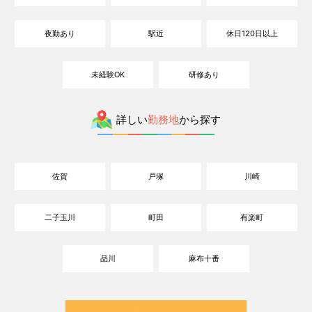
夜勤あり
駅近
休日120日以上
未経験OK
研修あり
詳しい
勤務地
から探す
佐賀
戸塚
川崎
二子玉川
町田
有楽町
品川
麻布十番