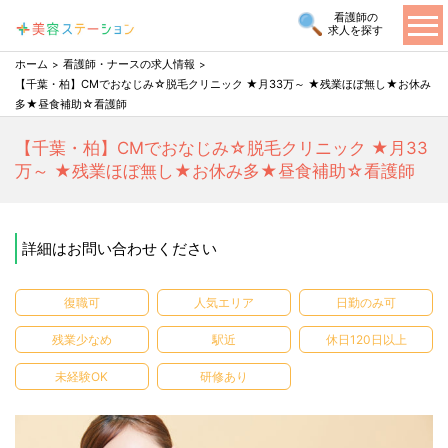
看護師の
求人を探す
ホーム
看護師・ナースの求人情報
【千葉・柏】CMでおなじみ☆脱毛クリニック ★月33万～ ★残業ほぼ無し★お休み
多★昼食補助☆看護師
【千葉・柏】CMでおなじみ☆脱毛クリニック ★月33
万～ ★残業ほぼ無し★お休み多★昼食補助☆看護師
詳細はお問い合わせください
復職可
人気エリア
日勤のみ可
残業少なめ
駅近
休日120日以上
未経験OK
研修あり