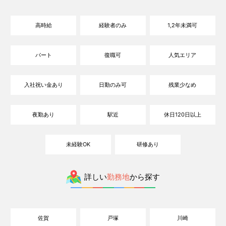
高時給
経験者のみ
1,2年未満可
パート
復職可
人気エリア
入社祝い金あり
日勤のみ可
残業少なめ
夜勤あり
駅近
休日120日以上
未経験OK
研修あり
詳しい
勤務地
から探す
佐賀
戸塚
川崎