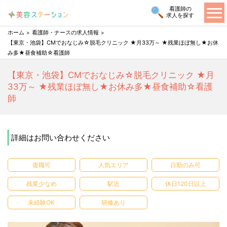
看護師の
求人を探す
ホーム
看護師・ナースの求人情報
【東京・池袋】CMでおなじみ☆脱毛クリニック ★月33万～ ★残業ほぼ無し★お休
み多★昼食補助☆看護師
【東京・池袋】CMでおなじみ☆脱毛クリニック ★月
33万～ ★残業ほぼ無し★お休み多★昼食補助☆看護
師
詳細はお問い合わせください
復職可
人気エリア
日勤のみ可
残業少なめ
駅近
休日120日以上
未経験OK
研修あり