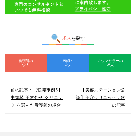
求人
を探す
看護師の
医師の
カウンセラーの
求人
求人
求人
前の記事：【転職事例5】
【美容ステーション公
中規模 美容外科 クリニッ
認】美容クリニック：次
ク を選んだ看護師の場合
の記事