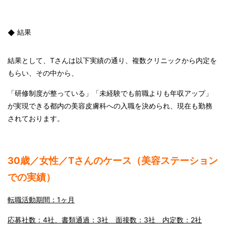
結果
結果として、
T
さんは以下実績の通り、複数クリニックから内定を
もらい、その中から、
「研修制度が整っている」「未経験でも前職よりも年収アップ」
が実現できる都内の美容皮膚科への入職を決められ、現在も勤務
されております。
30
歳／女性／
T
さんのケース（美容ステーション
での実績）
転職活動期間：
1
ヶ月
応募社数：4社、書類通過：3社 面接数：3社 内定数：2社