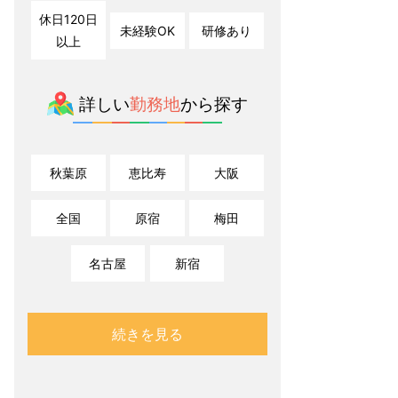
休日120日
未経験OK
研修あり
以上
詳しい
勤務地
から探す
秋葉原
恵比寿
大阪
全国
原宿
梅田
名古屋
新宿
続きを見る