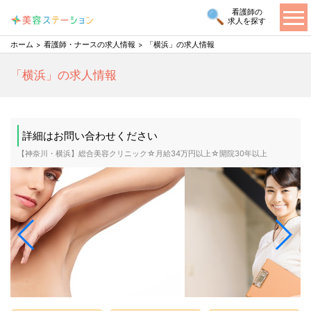
看護師の
求人を探す
ホーム
看護師・ナースの求人情報
「横浜」の求人情報
「横浜」の求人情報
詳細はお問い合わせください
【神奈川・横浜】総合美容クリニック☆月給34万円以上☆開院30年以上