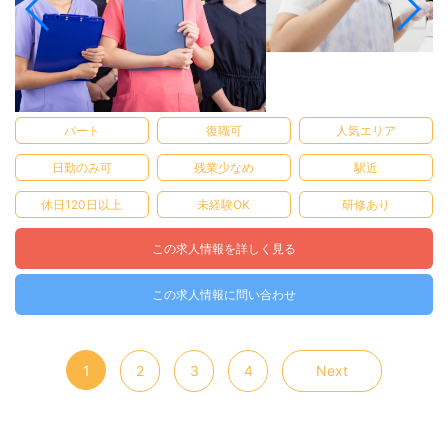
パート
復職可
人気エリア
日勤のみ可
残業少なめ
駅近
休日120日以上
未経験OK
研修あり
この求人情報を詳しく見る
この求人情報に問い合わせ
1
2
3
4
Next