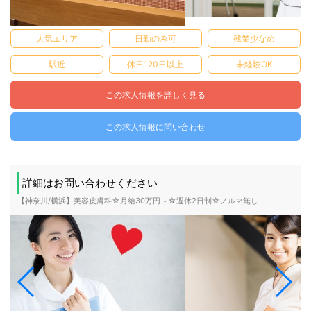
人気エリア
日勤のみ可
残業少なめ
駅近
休日120日以上
未経験OK
この求人情報を詳しく見る
この求人情報に問い合わせ
詳細はお問い合わせください
【神奈川/横浜】美容皮膚科☆月給30万円～☆週休2日制☆ノルマ無し